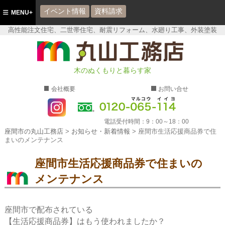
イベント情報
資料請求
MENU+
高性能注文住宅、二世帯住宅、耐震リフォーム、水廻り工事、外装塗装
座間市の丸山工務店
木のぬくもりと暮らす家
会社概要
お問い合せ
電話受付時間：
9：00～18：00
座間市の丸山工務店
>
お知らせ・新着情報
>
座間市生活応援商品券で住
まいのメンテナンス
座間市生活応援商品券で住まいの
メンテナンス
座間市で配布されている
【生活応援商品券】はもう使われましたか？