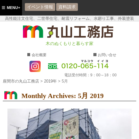
イベント情報
資料請求
MENU+
高性能注文住宅、二世帯住宅、耐震リフォーム、水廻り工事、外装塗装
座間市の丸山工務店
木のぬくもりと暮らす家
会社概要
お問い合せ
電話受付時間：
9：00～18：00
座間市の丸山工務店
>
2019年
>
5月
Monthly Archives:
5月 2019