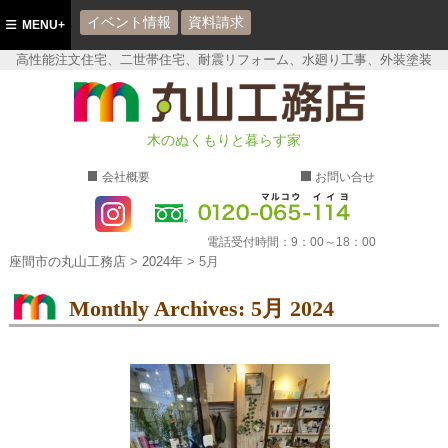
イベント情報
資料請求
MENU+
高性能注文住宅、二世帯住宅、耐震リフォーム、水廻り工事、外装塗装
座間市の丸山工務店
木のぬくもりと暮らす家
会社概要
お問い合せ
電話受付時間：
9：00～18：00
座間市の丸山工務店
>
2024年
>
5月
Monthly Archives:
5月 2024