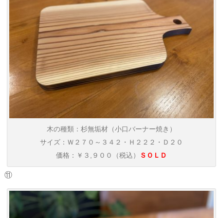
木の種類：杉無垢材（小口バーナー焼き）
サイズ：Ｗ２７０～３４２・Ｈ２２２・Ｄ２０
価格：￥３,９００（税込）
ＳＯＬＤ
⑪