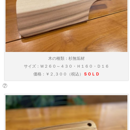
木の種類：杉無垢材
サイズ：Ｗ２６０～４３０・Ｈ１６０・Ｄ１６
価格：￥２,３００（税込）
ＳＯＬＤ
⑦