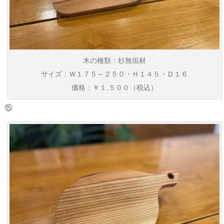
木の種類：杉無垢材
サイズ：Ｗ１７５～２５０・Ｈ１４５・Ｄ１６
価格：￥１,５００（税込）
⑮