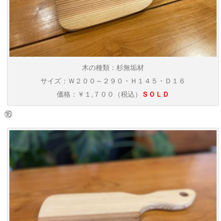
木の種類：杉無垢材
サイズ：Ｗ２００～２９０・Ｈ１４５・Ｄ１６
価格：￥１,７００（税込）
ＳＯＬＤ
⑯