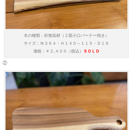
木の種類：杉無垢材（２面小口バーナー焼き）
サイズ：Ｗ３６４・Ｈ１４０～１１５・Ｄ１６
価格：￥２,４００（税込）
ＳＯＬＤ
②