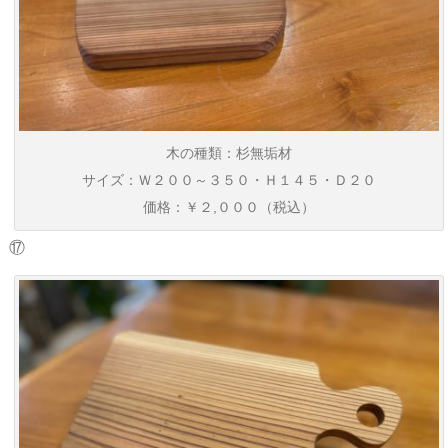
木の種類：杉無垢材
サイズ：Ｗ２００～３５０・Ｈ１４５・Ｄ２０
価格：￥２,０００（税込）
⑰