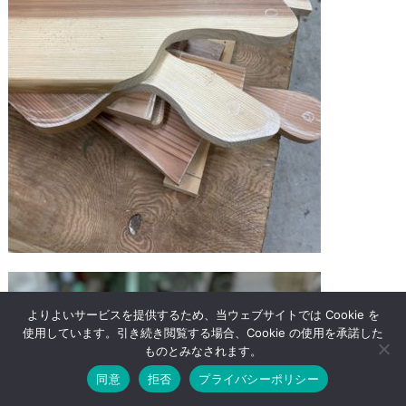
よりよいサービスを提供するため、当ウェブサイトでは Cookie を
使用しています。引き続き閲覧する場合、Cookie の使用を承諾した
ものとみなされます。
Facebook
Twitter
Line
Pinterest
Print
同意
拒否
プライバシーポリシー