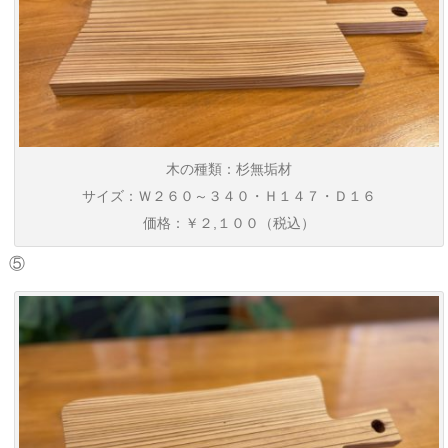
木の種類：杉無垢材
サイズ：Ｗ２６０～３４０・Ｈ１４７・Ｄ１６
価格：￥２,１００（税込）
⑤