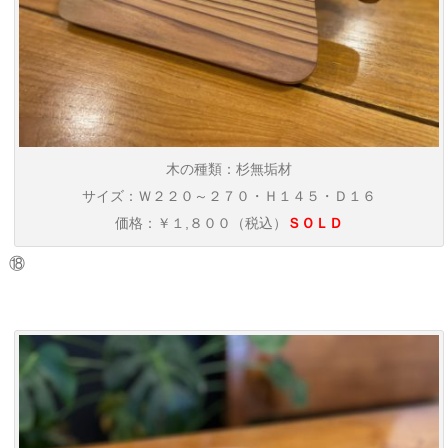
木の種類：杉無垢材
サイズ：Ｗ２２０～２７０・Ｈ１４５・Ｄ１６
価格：￥１,８００（税込）
ＳＯＬＤ
⑱