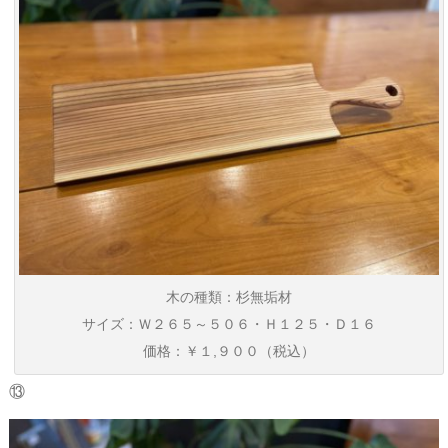
木の種類：杉無垢材
サイズ：Ｗ２６５～５０６・Ｈ１２５・Ｄ１６
価格：￥１,９００（税込）
⑬