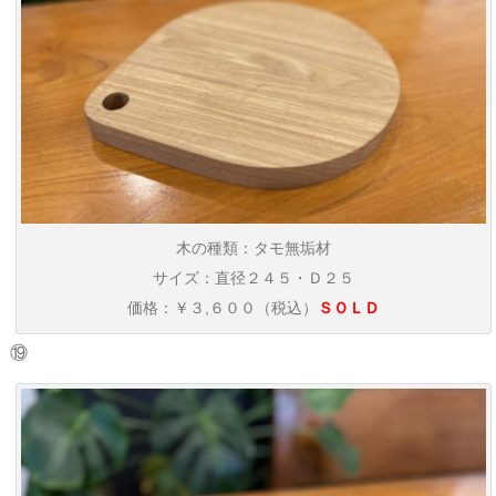
木の種類：タモ無垢材
サイズ：直径２４５・Ｄ２５
価格：￥３,６００（税込）
ＳＯＬＤ
⑲