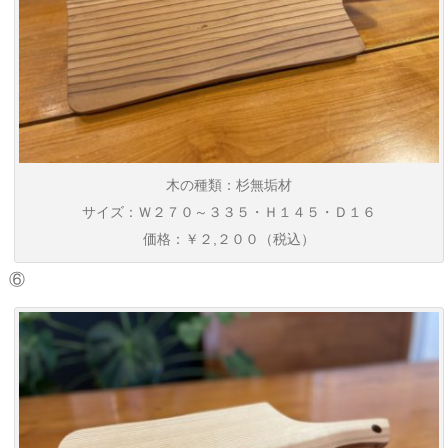
木の種類：杉無垢材
サイズ：Ｗ２７０～３３５・Ｈ１４５・Ｄ１６
価格：￥２,２００（税込）
⑥