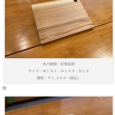
木の種類：杉無垢材
サイズ：Ｗ１９１・Ｈ１４３・Ｄ１６
価格：￥１,３００（税込）
⑩