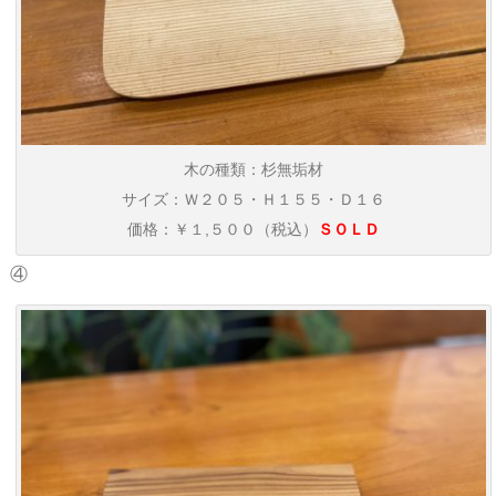
木の種類：杉無垢材
サイズ：Ｗ２０５・Ｈ１５５・Ｄ１６
価格：￥１,５００（税込）
ＳＯＬＤ
④