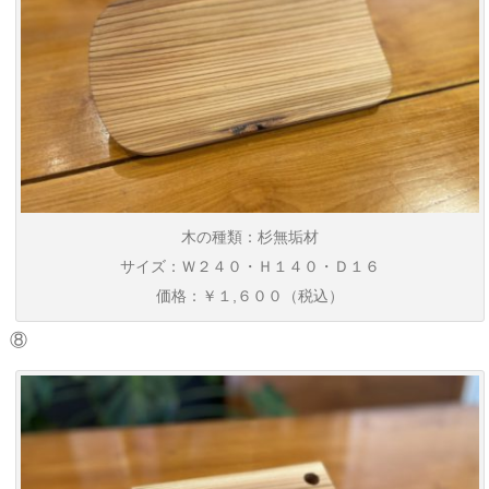
木の種類：杉無垢材
サイズ：Ｗ２４０・Ｈ１４０・Ｄ１６
価格：￥１,６００（税込）
⑧