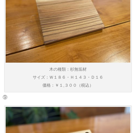
木の種類：杉無垢材
サイズ：Ｗ１８６・Ｈ１４３・Ｄ１６
価格：￥１,３００（税込）
⑨