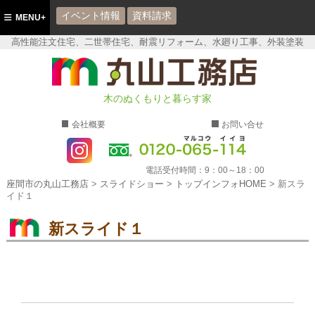
イベント情報
資料請求
MENU+
高性能注文住宅、二世帯住宅、耐震リフォーム、水廻り工事、外装塗装
座間市の丸山工務店
木のぬくもりと暮らす家
会社概要
お問い合せ
電話受付時間：
9：00～18：00
座間市の丸山工務店
>
スライドショー
>
トップインフォHOME
>
新スラ
イド１
新スライド１