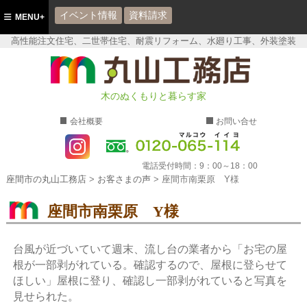
イベント情報
資料請求
MENU+
高性能注文住宅、二世帯住宅、耐震リフォーム、水廻り工事、外装塗装
座間市の丸山工務店
木のぬくもりと暮らす家
会社概要
お問い合せ
電話受付時間：
9：00～18：00
座間市の丸山工務店
>
お客さまの声
>
座間市南栗原 Y様
座間市南栗原 Y様
台風が近づいていて週末、流し台の業者から「お宅の屋
根が一部剥がれている。確認するので、屋根に登らせて
ほしい」屋根に登り、確認し一部剥がれていると写真を
見せられた。