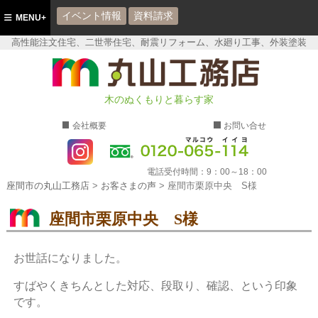
イベント情報
資料請求
MENU+
高性能注文住宅、二世帯住宅、耐震リフォーム、水廻り工事、外装塗装
座間市の丸山工務店
木のぬくもりと暮らす家
会社概要
お問い合せ
電話受付時間：
9：00～18：00
座間市の丸山工務店
>
お客さまの声
>
座間市栗原中央 S様
座間市栗原中央 S様
お世話になりました。
すばやくきちんとした対応、段取り、確認、という印象
です。