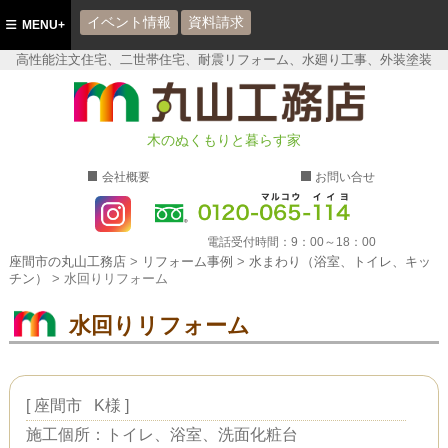
イベント情報
資料請求
MENU+
高性能注文住宅、二世帯住宅、耐震リフォーム、水廻り工事、外装塗装
座間市の丸山工務店
木のぬくもりと暮らす家
会社概要
お問い合せ
電話受付時間：
9：00～18：00
座間市の丸山工務店
>
リフォーム事例
>
水まわり（浴室、トイレ、キッ
チン）
>
水回りリフォーム
水回りリフォーム
[
座間市
K様
]
施工個所：トイレ、浴室、洗面化粧台