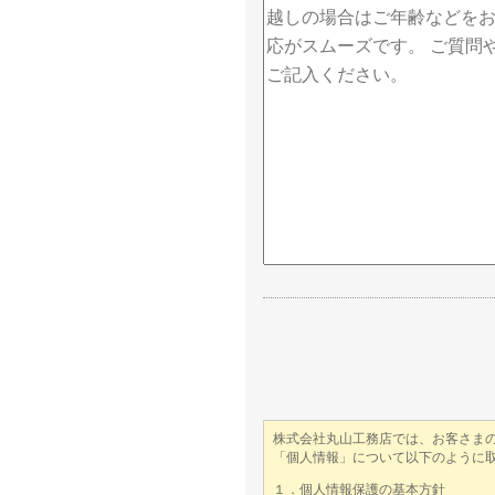
こ
の
フ
ィ
ー
ル
ド
は