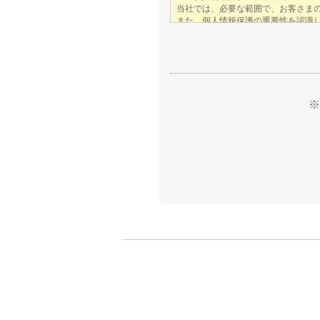
空
の
ま
ま
に
※
し
て
く
だ
さ
い。