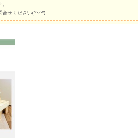
す。
ください(*^-^*)