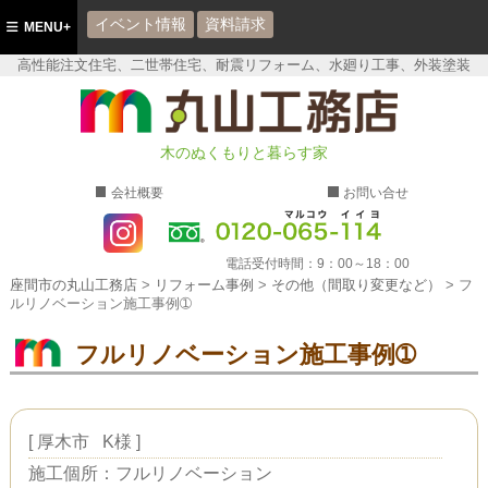
イベント情報
資料請求
MENU+
高性能注文住宅、二世帯住宅、耐震リフォーム、水廻り工事、外装塗装
座間市の丸山工務店
木のぬくもりと暮らす家
会社概要
お問い合せ
電話受付時間：
9：00～18：00
座間市の丸山工務店
>
リフォーム事例
>
その他（間取り変更など）
>
フ
ルリノベーション施工事例➀
フルリノベーション施工事例➀
[
厚木市
K様
]
施工個所：フルリノベーション