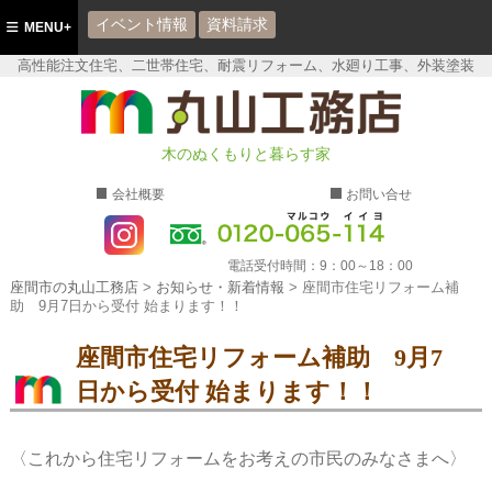
イベント情報
資料請求
MENU+
高性能注文住宅、二世帯住宅、耐震リフォーム、水廻り工事、外装塗装
座間市の丸山工務店
木のぬくもりと暮らす家
会社概要
お問い合せ
電話受付時間：
9：00～18：00
座間市の丸山工務店
>
お知らせ・新着情報
>
座間市住宅リフォーム補
助 9月7日から受付 始まります！！
座間市住宅リフォーム補助 9月7
日から受付 始まります！！
〈これから住宅リフォームをお考えの市民のみなさまへ〉