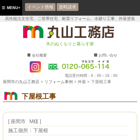
イベント情報
資料請求
MENU+
高性能注文住宅、二世帯住宅、耐震リフォーム、水廻り工事、外装塗装
座間市の丸山工務店
木のぬくもりと暮らす家
会社概要
お問い合せ
電話受付時間：
9：00～18：00
座間市の丸山工務店
>
リフォーム事例
>
外装
>
下屋根工事
下屋根工事
[
座間市
M様
]
施工個所：下屋根